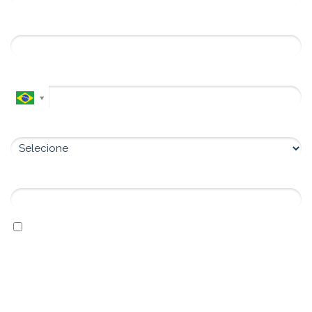
Email*
WhatsApp*
Em qual curso você tem interesse?*
4 + 9 = ?
Eu concordo em receber material gratuito e as
novidades!
Ao informar meus dados, eu concordo com a
Política de
Privacidade
.