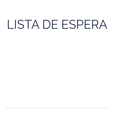
LISTA DE ESPERA
Se você tem interesse em algum curso da
Escola da Partilha que não está disponível,
preencha os campos abaixo com seu nome,
e-mail e telefone, que entraremos em
contato assim que abrirmos a próxima
turma!
Nome*